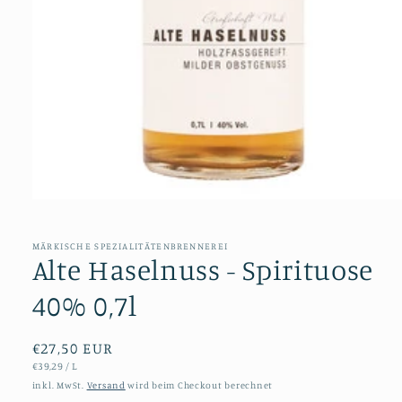
Medien
1
in
MÄRKISCHE SPEZIALITÄTENBRENNEREI
Modal
Alte Haselnuss - Spirituose
öffnen
40% 0,7l
Normaler
€27,50 EUR
STÜCKPREIS
PRO
€39,29
/
L
Preis
inkl. MwSt.
Versand
wird beim Checkout berechnet