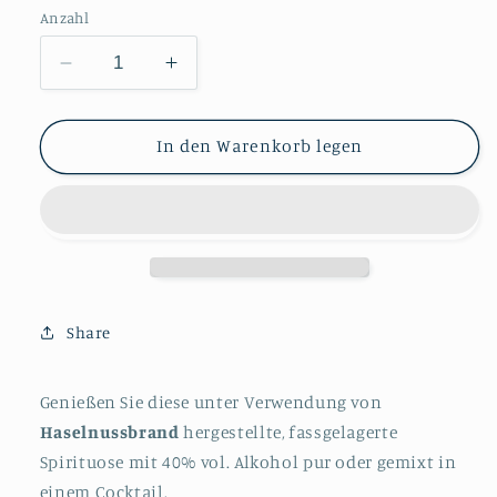
Anzahl
Verringere
Erhöhe
die
die
Menge
Menge
für
für
In den Warenkorb legen
Alte
Alte
Haselnuss
Haselnuss
-
-
Spirituose
Spirituose
40%
40%
0,7l
0,7l
Share
Genießen Sie diese unter Verwendung von
Haselnussbrand
hergestellte, fassgelagerte
Spirituose mit 40% vol. Alkohol pur oder gemixt in
einem Cocktail.