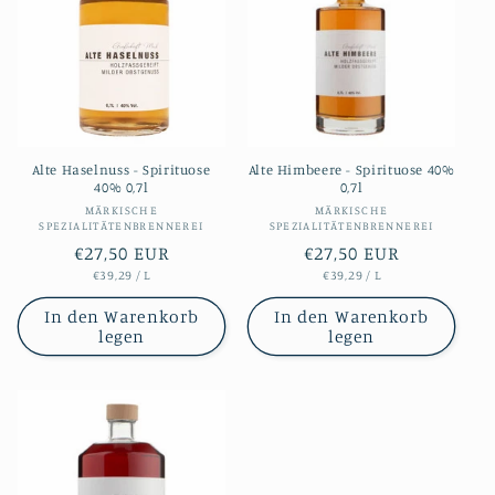
Alte Haselnuss - Spirituose
Alte Himbeere - Spirituose 40%
40% 0,7l
0,7l
Anbieter:
Anbieter:
MÄRKISCHE
MÄRKISCHE
SPEZIALITÄTENBRENNEREI
SPEZIALITÄTENBRENNEREI
Normaler
€27,50 EUR
Normaler
€27,50 EUR
STÜCKPREIS
PRO
STÜCKPREIS
PRO
€39,29
/
L
€39,29
/
L
Preis
Preis
In den Warenkorb
In den Warenkorb
legen
legen