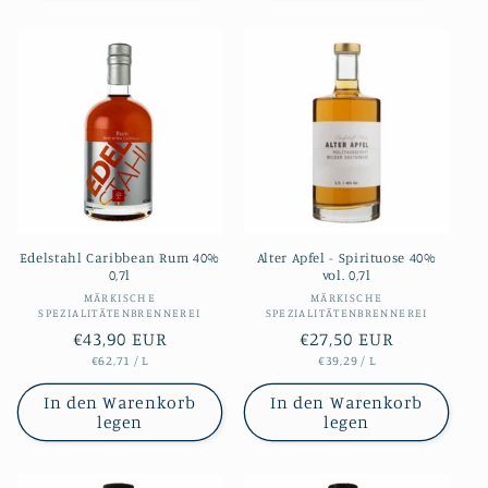
Edelstahl Caribbean Rum 40%
Alter Apfel - Spirituose 40%
0,7l
vol. 0,7l
Anbieter:
Anbieter:
MÄRKISCHE
MÄRKISCHE
SPEZIALITÄTENBRENNEREI
SPEZIALITÄTENBRENNEREI
Normaler
€43,90 EUR
Normaler
€27,50 EUR
STÜCKPREIS
PRO
STÜCKPREIS
PRO
€62,71
/
L
€39,29
/
L
Preis
Preis
In den Warenkorb
In den Warenkorb
legen
legen