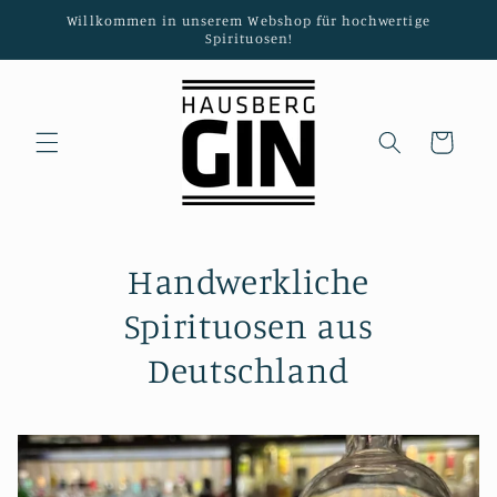
Direkt
Willkommen in unserem Webshop für hochwertige
zum
Spirituosen!
Inhalt
Warenkorb
Handwerkliche
Spirituosen aus
Deutschland