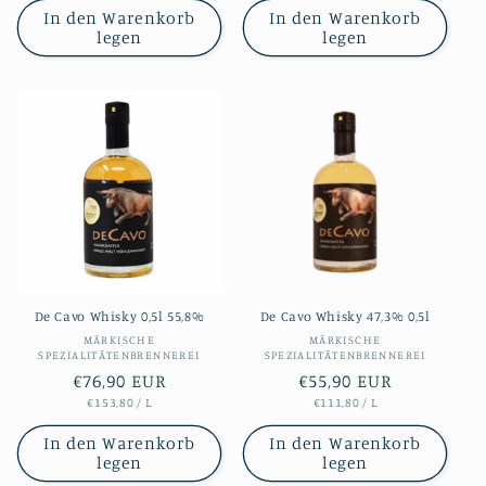
In den Warenkorb
In den Warenkorb
legen
legen
De Cavo Whisky 0,5l 55,8%
De Cavo Whisky 47,3% 0,5l
Anbieter:
Anbieter:
MÄRKISCHE
MÄRKISCHE
SPEZIALITÄTENBRENNEREI
SPEZIALITÄTENBRENNEREI
Normaler
€76,90 EUR
Normaler
€55,90 EUR
STÜCKPREIS
PRO
STÜCKPREIS
PRO
€153,80
/
L
€111,80
/
L
Preis
Preis
In den Warenkorb
In den Warenkorb
legen
legen