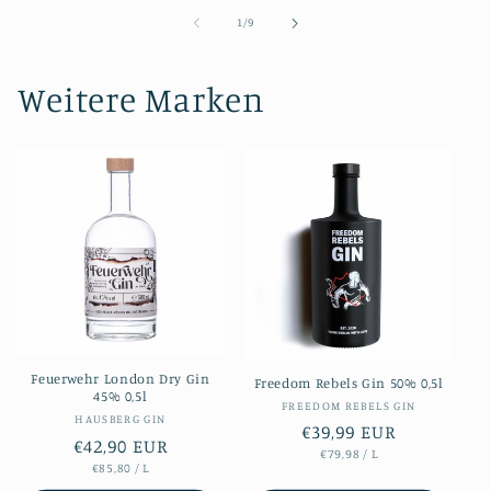
von
1
/
9
Weitere Marken
Feuerwehr London Dry Gin
Freedom Rebels Gin 50% 0,5l
45% 0,5l
Anbieter:
FREEDOM REBELS GIN
Anbieter:
HAUSBERG GIN
Normaler
€39,99 EUR
Normaler
€42,90 EUR
STÜCKPREIS
PRO
€79,98
/
L
Preis
STÜCKPREIS
PRO
€85,80
/
L
Preis