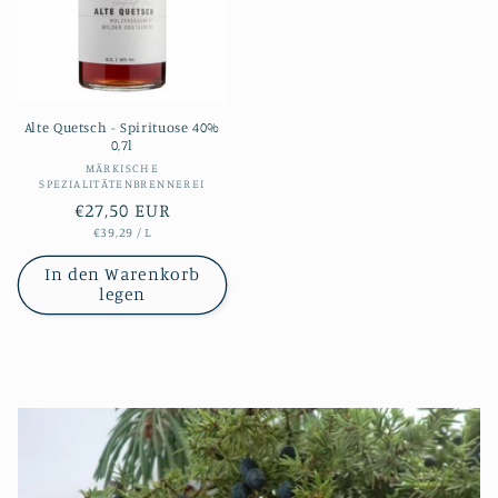
Alte Quetsch - Spirituose 40%
0,7l
Anbieter:
MÄRKISCHE
SPEZIALITÄTENBRENNEREI
Normaler
€27,50 EUR
STÜCKPREIS
PRO
€39,29
/
L
Preis
In den Warenkorb
legen