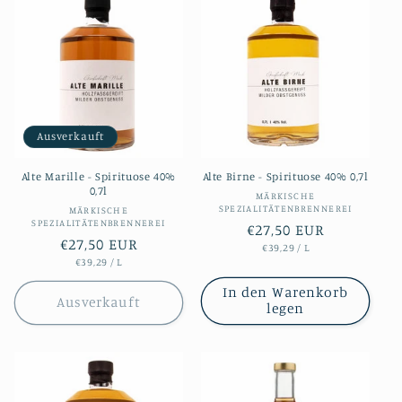
Ausverkauft
Alte Marille - Spirituose 40%
Alte Birne - Spirituose 40% 0,7l
0,7l
Anbieter:
MÄRKISCHE
SPEZIALITÄTENBRENNEREI
Anbieter:
MÄRKISCHE
SPEZIALITÄTENBRENNEREI
Normaler
€27,50 EUR
Normaler
€27,50 EUR
STÜCKPREIS
PRO
€39,29
/
L
Preis
STÜCKPREIS
PRO
€39,29
/
L
Preis
In den Warenkorb
Ausverkauft
legen