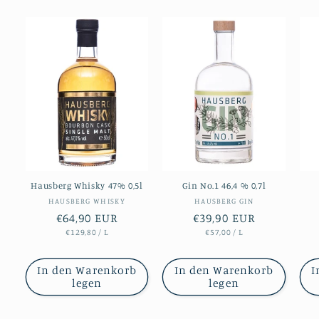
Hausberg Whisky 47% 0,5l
Gin No.1 46,4 % 0,7l
Anbieter:
Anbieter:
HAUSBERG WHISKY
HAUSBERG GIN
Normaler
€64,90 EUR
Normaler
€39,90 EUR
STÜCKPREIS
PRO
STÜCKPREIS
PRO
€129,80
/
L
€57,00
/
L
Preis
Preis
In den Warenkorb
In den Warenkorb
I
legen
legen