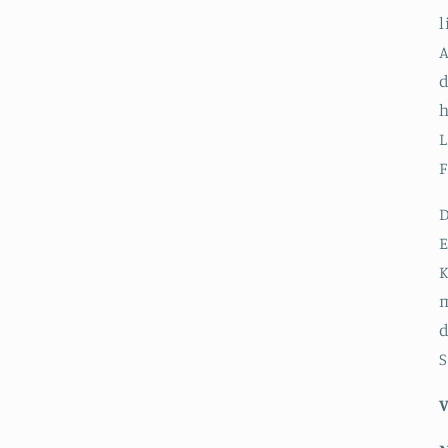
l
A
d
h
L
F
D
K
m
d
S