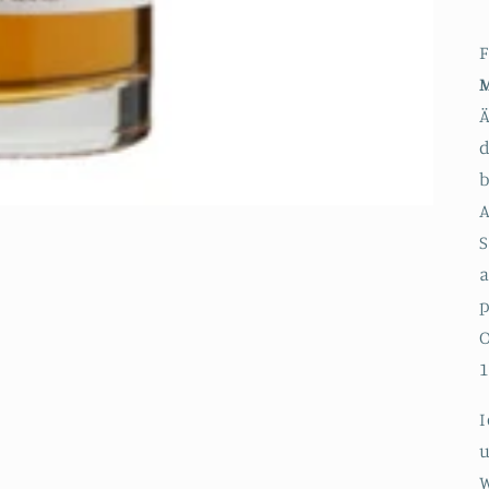
F
Ä
A
S
p
O
1
I
u
W