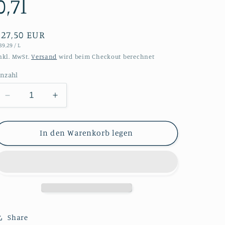
0,7l
Normaler
€27,50 EUR
TÜCKPREIS
PRO
39,29
/
L
Preis
nkl. MwSt.
Versand
wird beim Checkout berechnet
nzahl
Verringere
Erhöhe
die
die
Menge
Menge
für
für
In den Warenkorb legen
Alter
Alter
Apfel
Apfel
-
-
Spirituose
Spirituose
40%
40%
vol.
vol.
0,7l
0,7l
Share