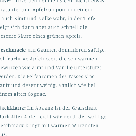
Nase:
Im Geruch nehmen Sie zunächst etwas
ratapfel und Apfelkompott mit einem
auch Zimt und Nelke wahr, in der Tiefe
eigt sich dann aber auch schnell die
ezente Säure eines grünen Apfels.
Geschmack:
am Gaumen dominieren saftige,
ollfruchtige Apfelnoten, die von warmen
ewürzen wie Zimt und Vanille unterstützt
erden. Die Reifearomen des Fasses sind
anft und dezent weinig, ähnlich wie bei
inem alten Cognac.
Nachklang:
Im Abgang ist der Grafschaft
ark Alter Apfel leicht wärmend, der wohlige
Geschmack klingt mit warmen Würznoten
us.