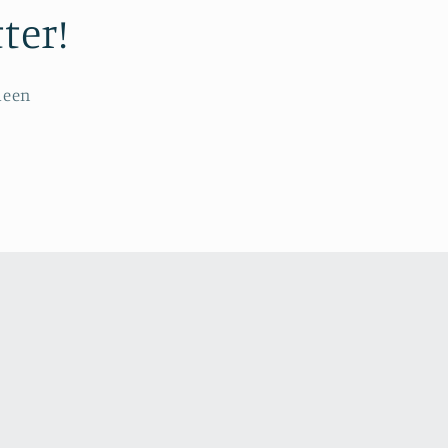
ter!
deen