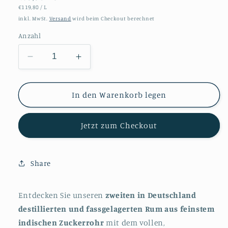
STÜCKPREIS
PRO
€119,80
/
L
Preis
inkl. MwSt.
Versand
wird beim Checkout berechnet
Anzahl
Verringere
Erhöhe
die
die
Menge
Menge
für
für
In den Warenkorb legen
Hausberg
Hausberg
Rum
Rum
Jetzt zum Checkout
Apricot
Apricot
43%
43%
0,5l
0,5l
Share
Entdecken Sie unseren
zweiten in Deutschland
destillierten und fassgelagerten Rum
aus feinstem
indischen Zuckerrohr
mit dem vollen,