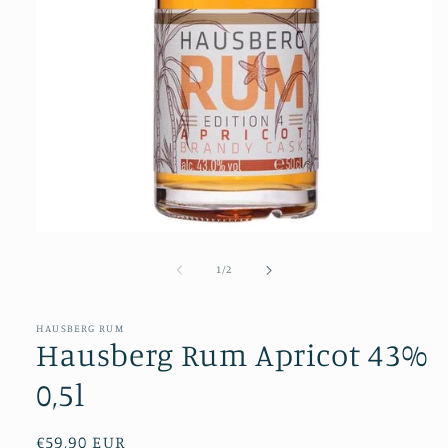
Medien
1
von
1
/
2
in
Modal
öffnen
HAUSBERG RUM
Hausberg Rum Apricot 43%
0,5l
Normaler
€59,90 EUR