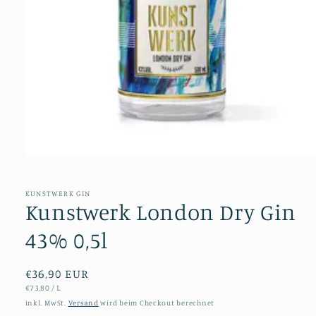
Medien
1
in
KUNSTWERK GIN
Modal
Kunstwerk London Dry Gin
öffnen
43% 0,5l
Normaler
€36,90 EUR
STÜCKPREIS
PRO
€73,80
/
L
Preis
inkl. MwSt.
Versand
wird beim Checkout berechnet