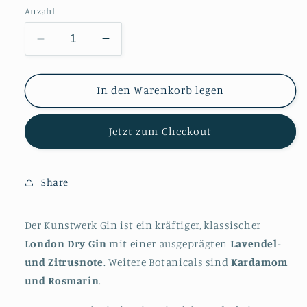
Anzahl
Verringere
Erhöhe
die
die
Menge
Menge
für
für
In den Warenkorb legen
Kunstwerk
Kunstwerk
London
London
Jetzt zum Checkout
Dry
Dry
Gin
Gin
43%
43%
0,5l
0,5l
Share
Der Kunstwerk Gin ist ein kräftiger, klassischer
London Dry Gin
mit einer ausgeprägten
Lavendel-
und Zitrusnote
. Weitere Botanicals sind
Kardamom
und Rosmarin
.